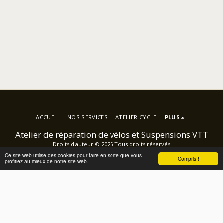
ACCUEIL
NOS SERVICES
ATELIER CYCLE
PLUS
Atelier de réparation de vélos et Suspensions VTT
Droits d'auteur © 2026 Tous droits réservés
Conditions d'Utilisations
Ce site web utilise des cookies pour faire en sorte que vous
Compris !
profitiez au mieux de notre site web.
Propulsé par
SITE123
-
Créer un site internet