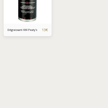
13
€
Dégraissant XXX Peaty's