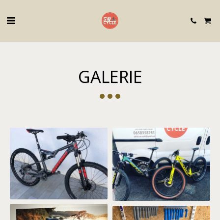
GALERIE
2 grosses révisions de Scott
spark WC AXS